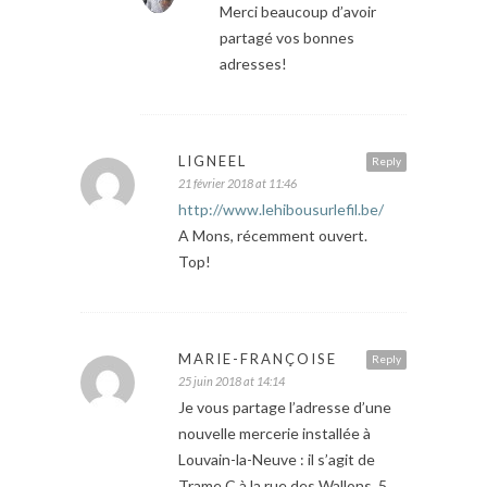
Merci beaucoup d’avoir
partagé vos bonnes
adresses!
LIGNEEL
Reply
21 février 2018 at 11:46
http://www.lehibousurlefil.be/
A Mons, récemment ouvert.
Top!
MARIE-FRANÇOISE
Reply
25 juin 2018 at 14:14
Je vous partage l’adresse d’une
nouvelle mercerie installée à
Louvain-la-Neuve : il s’agit de
Trame C à la rue des Wallons, 5.