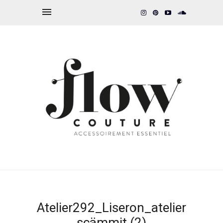
Atelier292_Liseron_atelier
scämmit (2)