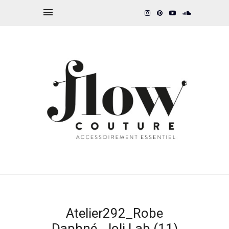
Atelier292_Robe
Daphné_Joli Lab (11)