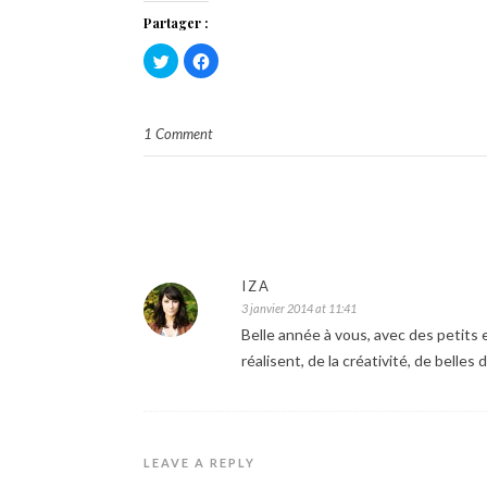
Partager :
Cliquez
Cliquez
pour
pour
partager
partager
sur
sur
Twitter(ouvre
Facebook(ouvre
dans
dans
1 Comment
une
une
nouvelle
nouvelle
fenêtre)
fenêtre)
IZA
3 janvier 2014 at 11:41
Belle année à vous, avec des petits 
réalisent, de la créativité, de belles
LEAVE A REPLY