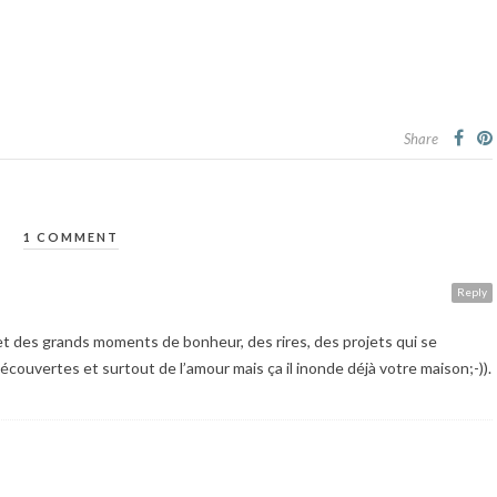
Share
1 COMMENT
Reply
et des grands moments de bonheur, des rires, des projets qui se
 découvertes et surtout de l’amour mais ça il inonde déjà votre maison;-)).