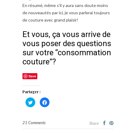
En résumé, même s’il y aura sans doute moins
de nouveautés par ici, je vous parlerai toujours
de couture avec grand plaisir!
Et vous, ça vous arrive de
vous poser des questions
sur votre “consommation
couture”?
Save
Partager :
Cliquez
Cliquez
pour
pour
partager
partager
sur
sur
Twitter(ouvre
Facebook(ouvre
dans
dans
21 Comments
une
une
Share
nouvelle
nouvelle
fenêtre)
fenêtre)