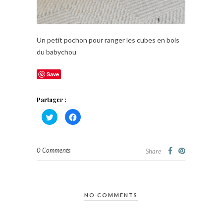
Un petit pochon pour ranger les cubes en bois
du babychou
Save
Partager :
Cliquez
Cliquez
pour
pour
partager
partager
sur
sur
Twitter(ouvre
Facebook(ouvre
dans
dans
0 Comments
une
une
Share
nouvelle
nouvelle
fenêtre)
fenêtre)
NO COMMENTS