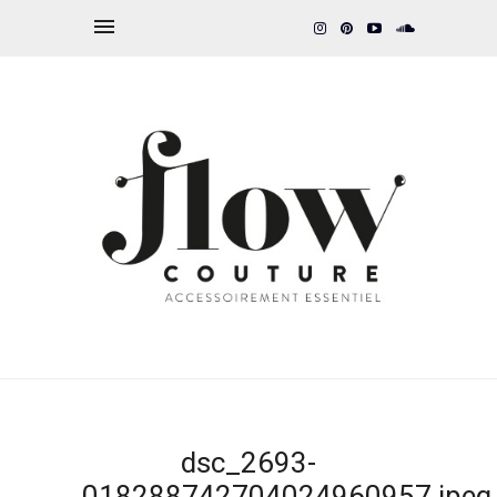
dsc_2693-
018288742704024960957.jpeg