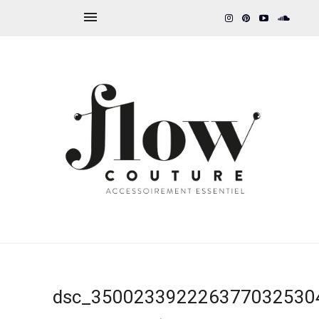
dsc_3500233922263770325304