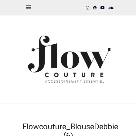
Flowcouture_BlouseDebbie
(6)