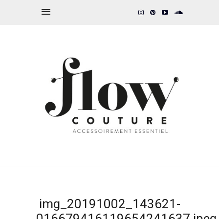
img_20191002_143621-
016679416119654241637.jpeg