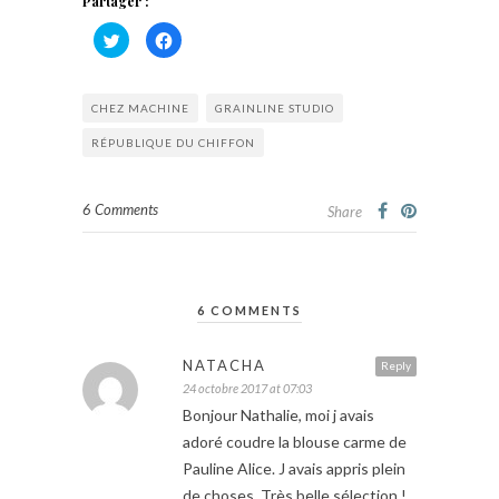
Partager :
Cliquez
Cliquez
pour
pour
partager
partager
sur
sur
Twitter(ouvre
Facebook(ouvre
dans
dans
CHEZ MACHINE
GRAINLINE STUDIO
une
une
nouvelle
nouvelle
fenêtre)
fenêtre)
RÉPUBLIQUE DU CHIFFON
6 Comments
Share
6 COMMENTS
NATACHA
Reply
24 octobre 2017 at 07:03
Bonjour Nathalie, moi j avais
adoré coudre la blouse carme de
Pauline Alice. J avais appris plein
de choses. Très belle sélection !