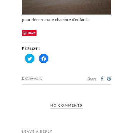
pour décorer une chambre d’enfant…
Save
Partager :
Cliquez
Cliquez
pour
pour
partager
partager
sur
sur
Twitter(ouvre
Facebook(ouvre
dans
dans
0 Comments
une
une
Share
nouvelle
nouvelle
fenêtre)
fenêtre)
NO COMMENTS
LEAVE A REPLY