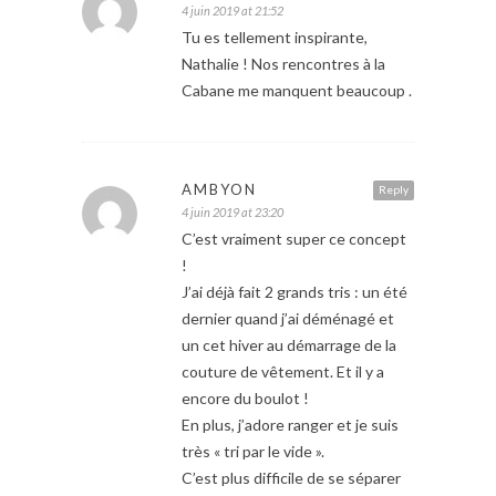
4 juin 2019 at 21:52
Tu es tellement inspirante,
Nathalie ! Nos rencontres à la
Cabane me manquent beaucoup .
AMBYON
Reply
4 juin 2019 at 23:20
C’est vraiment super ce concept
!
J’ai déjà fait 2 grands tris : un été
dernier quand j’ai déménagé et
un cet hiver au démarrage de la
couture de vêtement. Et il y a
encore du boulot !
En plus, j’adore ranger et je suis
très « tri par le vide ».
C’est plus difficile de se séparer