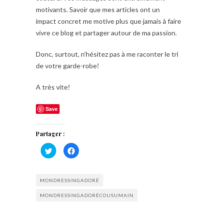
motivants. Savoir que mes articles ont un
impact concret me motive plus que jamais à faire
vivre ce blog et partager autour de ma passion.
Donc, surtout, n’hésitez pas à me raconter le tri
de votre garde-robe!
A très vite!
Save
Partager :
Cliquez
Cliquez
pour
pour
partager
partager
sur
sur
Twitter(ouvre
Facebook(ouvre
dans
dans
MONDRESSINGADORÉ
une
une
nouvelle
nouvelle
fenêtre)
fenêtre)
MONDRESSINGADORÉCOUSUMAIN