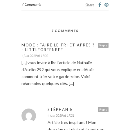
7 Comments
Share
7 COMMENTS
MODE : FAIRE LE TRI ET APRÈS ?
Reply
- LITTLEGREENBEE
4 juin 2019 at 17:02
[…] vous invite à lire l’article de Nathalie
d’Atelier292 qui vous explique en détails
comment trier votre garde-robe. Voici
néanmoins quelques clés. […]
STÉPHANIE
Reply
4 juin 2019 at 17:21
Article très inspirant ! Mon
dressing est plein et je mets un