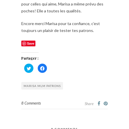
pour celles qui aime, Marisa a même prévu des
poches! Elle a toutes les qualités.
Encore merci Marisa pour ta confiance, c’est
toujours un plaisir de tester tes patrons.
Save
Partager :
Cliquez
Cliquez
pour
pour
partager
partager
sur
sur
Twitter(ouvre
Facebook(ouvre
dans
dans
MARISA MLM PATRONS
une
une
nouvelle
nouvelle
fenêtre)
fenêtre)
8 Comments
Share